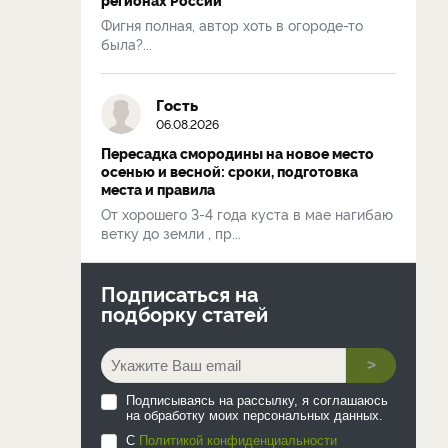
Фигня полная, автор хоть в огороде-то
была?...
Гость
06.08.2026
Пересадка смородины на новое место
осенью и весной: сроки, подготовка
места и правила
От хорошего 3-4 года куста в мае нагибаю
ветку до земли , пр...
Подписаться на
подборку статей
>
Подписываясь на рассылку, я соглашаюсь
на обработку моих персональных данных.
С
Политикой конфиденциальности