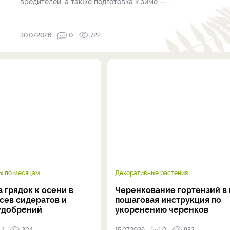
вредителей, а также подготовка к зиме — ...
30.07.2026
0
722
ы по месяцам
Декоративные растения
 грядок к осени в
Черенкование гортензий в 
осев сидератов и
пошаговая инструкция по
удобрений
укоренению черенков
1
204
15.07.2026
0
832