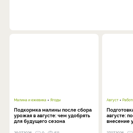
Малина и ежевика
Ягоды
Август
Работ
Подкормка малины после сбора
Подготовка
урожая в августе: чем удобрять
августе: п
для будущего сезона
внесение 
29.07.2026
0
511
27.07.2026