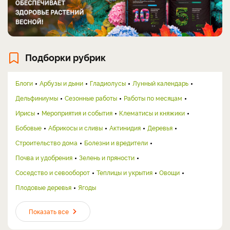
Подборки рубрик
Блоги
Арбузы и дыни
Гладиолусы
Лунный календарь
Дельфиниумы
Сезонные работы
Работы по месяцам
Ирисы
Мероприятия и события
Клематисы и княжики
Бобовые
Абрикосы и сливы
Актинидия
Деревья
Строительство дома
Болезни и вредители
Почва и удобрения
Зелень и пряности
Соседство и севооборот
Теплицы и укрытия
Овощи
Плодовые деревья
Ягоды
Показать все