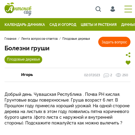
КАЛЕНДАРЬ ДАЧНИКА
САД И ОГОРОД
ЦВЕТЫ И РАСТЕНИЯ
ДАЧНЫ
Главная
Лента вопросов-ответов
Плодовые деревья
Задать вопрос
Болезни груши
Плодовые деревья
Игорь
02.07.2023
2
250
Добрый день. Чувашская Республика . Почва РН кислая.
Грунтовые воды поверхносные. Груша возраст 6 лет. В
Прошлом году принесла хороший урожай. На одной стороне
дерева на листьях в этом году появились пятна коричневого
бурого цвета .(фото листа с наружной и внутренней
стороны). Подскажите пожалуйста как можно вылечить ?