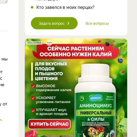
Кто завелся в моих перцах?
Задать вопрос
Все вопросы
РЕКЛАМА
ы мы
ет
 с
не
у от