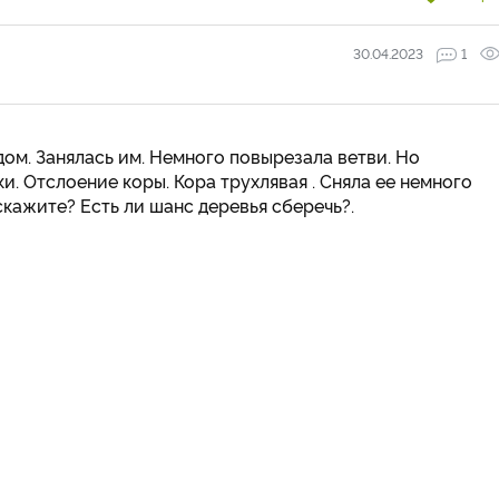
30.04.2023
1
ом. Занялась им. Немного повырезала ветви. Но
и. Отслоение коры. Кора трухлявая . Сняла ее немного
дскажите? Есть ли шанс деревья сберечь?.