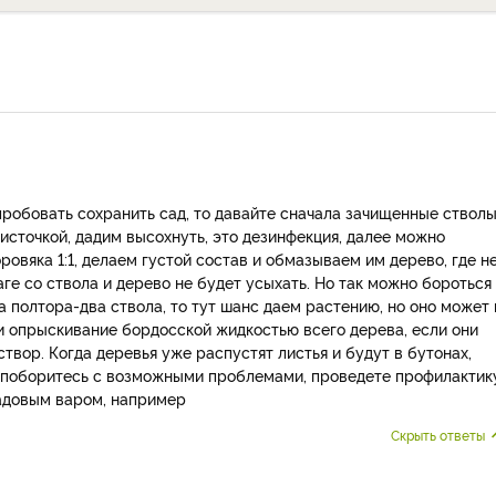
опробовать сохранить сад, то давайте сначала зачищенные ствол
сточкой, дадим высохнуть, это дезинфекция, далее можно
ровяка 1:1, делаем густой состав и обмазываем им дерево, где н
аге со ствола и дерево не будет усыхать. Но так можно бороться
полтора-два ствола, то тут шанс даем растению, но оно может 
и опрыскивание бордосской жидкостью всего дерева, если они
твор. Когда деревья уже распустят листья и будут в бутонах,
 поборитесь с возможными проблемами, проведете профилактик
садовым варом, например
Скрыть ответы