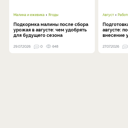
Малина и ежевика
Ягоды
Август
Работ
Подкормка малины после сбора
Подготовка
урожая в августе: чем удобрять
августе: п
для будущего сезона
внесение 
29.07.2026
0
648
27.07.2026