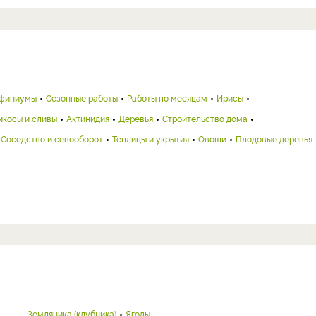
финиумы
Сезонные работы
Работы по месяцам
Ирисы
икосы и сливы
Актинидия
Деревья
Строительство дома
Соседство и севооборот
Теплицы и укрытия
Овощи
Плодовые деревья
Земляника (клубника)
Ягоды