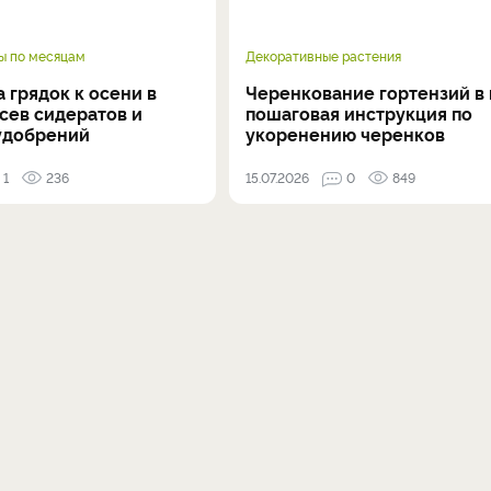
ы по месяцам
Декоративные растения
 грядок к осени в
Черенкование гортензий в 
осев сидератов и
пошаговая инструкция по
удобрений
укоренению черенков
1
236
15.07.2026
0
849