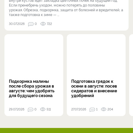
внутри кустов идёт закладка цветочных почек на будущий год.
Если пренебречь уходом, можно потерять до половины
урожая. Обрезка, подкормка, защита от болезней и вредителей, а
также подготовка к зиме — ...
30.07.2026
0
722
Подкормка малины
Подготовка грядок к
после сбора урожая в
осени в августе: посев
августе: чем удобрять
сидератов и внесение
для будущего сезона
удобрений
29.07.2026
0
511
27.07.2026
1
204