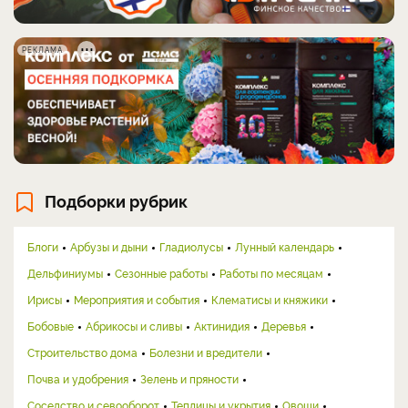
РЕКЛАМА
Подборки рубрик
Блоги
Арбузы и дыни
Гладиолусы
Лунный календарь
Дельфиниумы
Сезонные работы
Работы по месяцам
Ирисы
Мероприятия и события
Клематисы и княжики
Бобовые
Абрикосы и сливы
Актинидия
Деревья
Строительство дома
Болезни и вредители
Почва и удобрения
Зелень и пряности
Соседство и севооборот
Теплицы и укрытия
Овощи