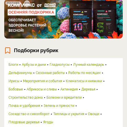
РЕКЛАМА
Подборки рубрик
Блоги
Арбузы и дыни
Гладиолусы
Лунный календарь
Дельфиниумы
Сезонные работы
Работы по месяцам
Ирисы
Мероприятия и события
Клематисы и княжики
Бобовые
Абрикосы и сливы
Актинидия
Деревья
Строительство дома
Болезни и вредители
Почва и удобрения
Зелень и пряности
Соседство и севооборот
Теплицы и укрытия
Овощи
Плодовые деревья
Ягоды