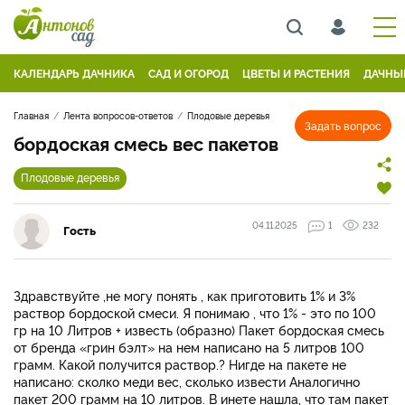
КАЛЕНДАРЬ ДАЧНИКА
САД И ОГОРОД
ЦВЕТЫ И РАСТЕНИЯ
ДАЧНЫ
Главная
Лента вопросов-ответов
Плодовые деревья
Задать вопрос
бордоская смесь вес пакетов
Плодовые деревья
04.11.2025
1
232
Гость
Здравствуйте ,не могу понять , как приготовить 1% и 3%
раствор бордоской смеси. Я понимаю , что 1% - это по 100
гр на 10 Литров + известь (образно) Пакет бордоская смесь
от бренда «грин бэлт» на нем написано на 5 литров 100
грамм. Какой получится раствор.? Нигде на пакете не
написано: сколко меди вес, сколько извести Аналогично
пакет 200 грамм на 10 литров. В инете нашла, что там пакет