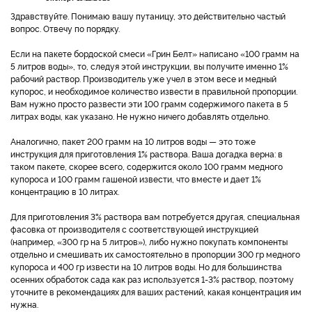
Здравствуйте. Понимаю вашу путаницу, это действительно частый
вопрос. Отвечу по порядку.
Если на пакете бордоской смеси «Грин Белт» написано «100 грамм на
5 литров воды», то, следуя этой инструкции, вы получите именно 1%
рабочий раствор. Производитель уже учел в этом весе и медный
купорос, и необходимое количество извести в правильной пропорции.
Вам нужно просто развести эти 100 грамм содержимого пакета в 5
литрах воды, как указано. Не нужно ничего добавлять отдельно.
Аналогично, пакет 200 грамм на 10 литров воды — это тоже
инструкция для приготовления 1% раствора. Ваша догадка верна: в
таком пакете, скорее всего, содержится около 100 грамм медного
купороса и 100 грамм гашеной извести, что вместе и дает 1%
концентрацию в 10 литрах.
Для приготовления 3% раствора вам потребуется другая, специальная
фасовка от производителя с соответствующей инструкцией
(например, «300 гр на 5 литров»), либо нужно покупать компоненты
отдельно и смешивать их самостоятельно в пропорции 300 гр медного
купороса и 400 гр извести на 10 литров воды. Но для большинства
осенних обработок сада как раз используется 1-3% раствор, поэтому
уточните в рекомендациях для ваших растений, какая концентрация им
нужна.