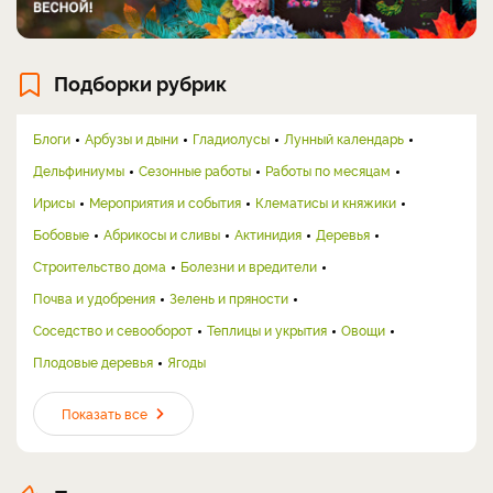
Подборки рубрик
Блоги
Арбузы и дыни
Гладиолусы
Лунный календарь
Дельфиниумы
Сезонные работы
Работы по месяцам
Ирисы
Мероприятия и события
Клематисы и княжики
Бобовые
Абрикосы и сливы
Актинидия
Деревья
Строительство дома
Болезни и вредители
Почва и удобрения
Зелень и пряности
Соседство и севооборот
Теплицы и укрытия
Овощи
Плодовые деревья
Ягоды
Показать все