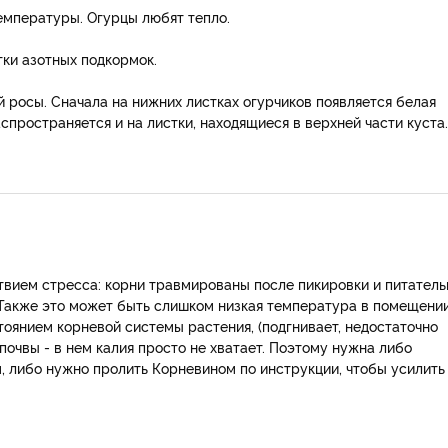
емпературы. Огурцы любят тепло.
тки азотных подкормок.
 росы. Сначала на нижних листках огурчиков появляется белая
спространяется и на листки, находящиеся в верхней части куста.
ствием стресса: корни травмированы после пикировки и питател
. Также это может быть слишком низкая температура в помещении
тоянием корневой системы растения, (подгнивает, недостаточно
почвы - в нем калия просто не хватает. Поэтому нужна либо
 либо нужно пролить Корневином по инструкции, чтобы усилить