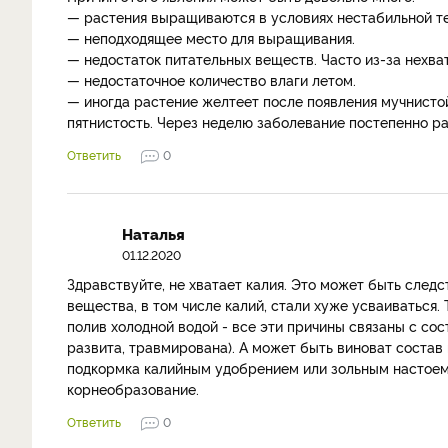
— растения выращиваются в условиях нестабильной т
— неподходящее место для выращивания.
— недостаток питательных веществ. Часто из-за нехва
— недостаточное количество влаги летом.
— иногда растение желтеет после появления мучнистой
пятнистость. Через неделю заболевание постепенно ра
Ответить
0
Наталья
01.12.2020
Здравствуйте, не хватает калия. Это может быть след
вещества, в том числе калий, стали хуже усваиваться
полив холодной водой - все эти причины связаны с сос
развита, травмирована). А может быть виноват состав 
подкормка калийным удобрением или зольным настоем,
корнеобразование.
Ответить
0