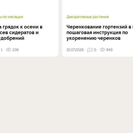
ы по месяцам
Декоративные растения
 грядок к осени в
Черенкование гортензий в 
осев сидератов и
пошаговая инструкция по
удобрений
укоренению черенков
1
236
15.07.2026
0
849