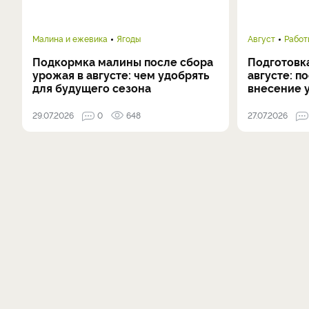
Малина и ежевика
Ягоды
Август
Работ
Подкормка малины после сбора
Подготовка
урожая в августе: чем удобрять
августе: п
для будущего сезона
внесение 
29.07.2026
0
648
27.07.2026