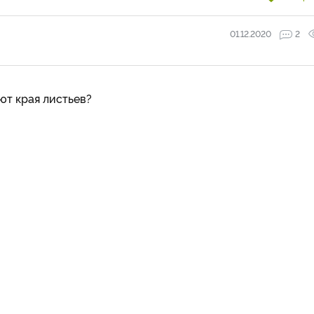
01.12.2020
2
ют края листьев?