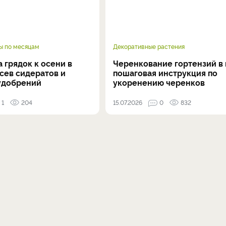
ы по месяцам
Декоративные растения
 грядок к осени в
Черенкование гортензий в 
осев сидератов и
пошаговая инструкция по
удобрений
укоренению черенков
1
204
15.07.2026
0
832