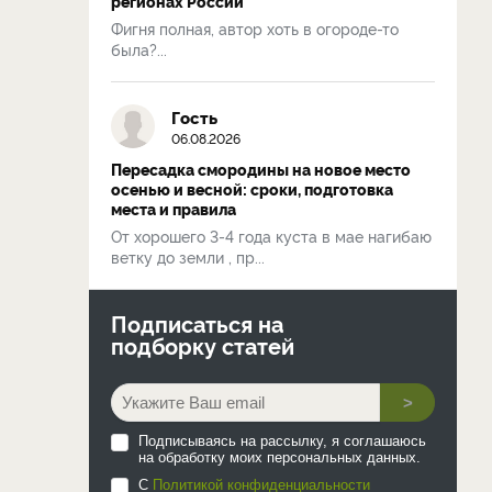
регионах России
Фигня полная, автор хоть в огороде-то
была?...
Гость
06.08.2026
Пересадка смородины на новое место
осенью и весной: сроки, подготовка
места и правила
От хорошего 3-4 года куста в мае нагибаю
ветку до земли , пр...
Подписаться на
подборку статей
>
Подписываясь на рассылку, я соглашаюсь
на обработку моих персональных данных.
С
Политикой конфиденциальности