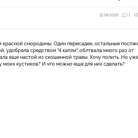
12.08.2020
1
 и красной смородины. Один пересаден, остальные поспж
ой, удобряла средством "4 капли", облтвала много раз от
ала еще настой из скошенной травы. Хочу полить. Но уж
у моих кустиков? И что можно еще для них сделать?