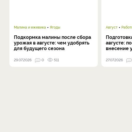
Малина и ежевика
Ягоды
Август
Работ
Подкормка малины после сбора
Подготовка
урожая в августе: чем удобрять
августе: п
для будущего сезона
внесение 
29.07.2026
0
511
27.07.2026