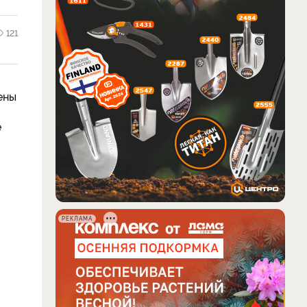
121
ены
е
РЕКЛАМА