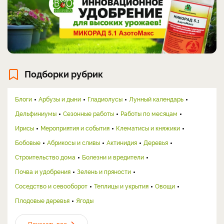
Подборки рубрик
Блоги
Арбузы и дыни
Гладиолусы
Лунный календарь
Дельфиниумы
Сезонные работы
Работы по месяцам
Ирисы
Мероприятия и события
Клематисы и княжики
Бобовые
Абрикосы и сливы
Актинидия
Деревья
Строительство дома
Болезни и вредители
Почва и удобрения
Зелень и пряности
Соседство и севооборот
Теплицы и укрытия
Овощи
Плодовые деревья
Ягоды
Показать все