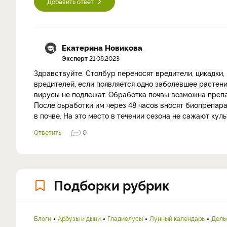
Добавить ответ
Екатерина Новикова
Эксперт
21.08.2023
Здравствуйте. Столбур переносят вредители, цикадки,
вредителей, если появляется одно заболевшее растение
вирусы не подлежат. Обработка почвы возможна преп
После оьработки им через 48 часов вносят биопрепара
в почве. На это место в течении сезона не сажают кул
Ответить
0
Подборки рубрик
Блоги
Арбузы и дыни
Гладиолусы
Лунный календарь
Дель