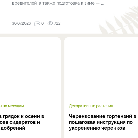
вредителей, а также подготовка к зиме — ...
30.07.2026
0
722
ы по месяцам
Декоративные растения
 грядок к осени в
Черенкование гортензий в 
осев сидератов и
пошаговая инструкция по
удобрений
укоренению черенков