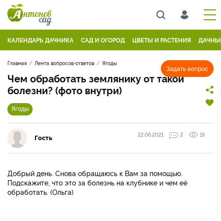
КАЛЕНДАРЬ ДАЧНИКА
САД И ОГОРОД
ЦВЕТЫ И РАСТЕНИЯ
ДАЧНЫ
Главная
Лента вопросов-ответов
Ягоды
Задать вопрос
Чем обработать землянику от такой
болезни? (фото внутри)
Ягоды
22.06.2021
2
19
Гость
Добрый день. Снова обращаюсь к Вам за помощью.
Подскажите, что это за болезнь на клубнике и чем её
обработать. (Ольга)