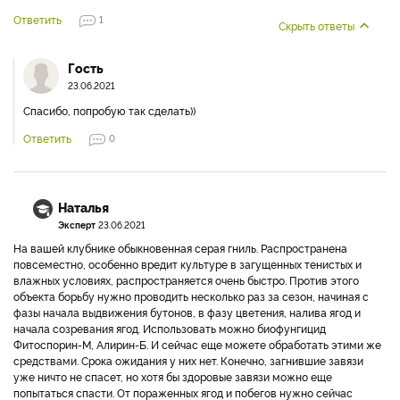
Ответить
1
Скрыть ответы
Гость
23.06.2021
Спасибо, попробую так сделать))
Ответить
0
Наталья
Эксперт
23.06.2021
На вашей клубнике обыкновенная серая гниль. Распространена
повсеместно, особенно вредит культуре в загущенных тенистых и
влажных условиях, распространяется очень быстро. Против этого
объекта борьбу нужно проводить несколько раз за сезон, начиная с
фазы начала выдвижения бутонов, в фазу цветения, налива ягод и
начала созревания ягод. Использовать можно биофунгицид
Фитоспорин-М, Алирин-Б. И сейчас еще можете обработать этими же
средствами. Срока ожидания у них нет. Конечно, загнившие завязи
уже ничто не спасет, но хотя бы здоровые завязи можно еще
попытаться спасти. От пораженных ягод и побегов нужно сейчас