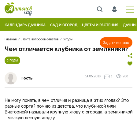
КАЛЕНДАРЬ ДАЧНИКА
САД И ОГОРОД
ЦВЕТЫ И РАСТЕНИЯ
ДАЧНЫ
Главная
Лента вопросов-ответов
Ягоды
Задать вопрос
Чем отличается клубника от земляники?
Ягоды
14.05.2018
1
286
Гость
Не могу понять, в чем отличия и разница в этих ягодах? Это
разные сорта? помню из детства, что клубникой (или
Викторией) называли крупную ягоду с огорода, а земляникой
- мелкую лесную ягодку.