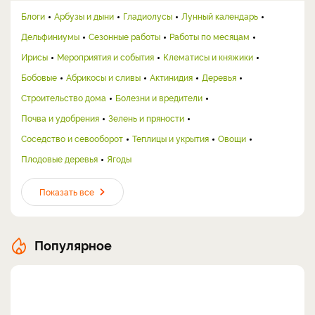
Блоги
Арбузы и дыни
Гладиолусы
Лунный календарь
Дельфиниумы
Сезонные работы
Работы по месяцам
Ирисы
Мероприятия и события
Клематисы и княжики
Бобовые
Абрикосы и сливы
Актинидия
Деревья
Строительство дома
Болезни и вредители
Почва и удобрения
Зелень и пряности
Соседство и севооборот
Теплицы и укрытия
Овощи
Плодовые деревья
Ягоды
Показать все
Популярное