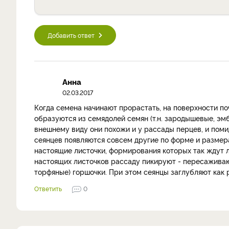
Добавить ответ
Анна
02.03.2017
Когда семена начинают прорастать, на поверхности поч
образуются из семядолей семян (т.н. зародышевые, эмб
внешнему виду они похожи и у рассады перцев, и поми
сеянцев появляются совсем другие по форме и размера
настоящие листочки, формирования которых так ждут
настоящих листочков рассаду пикируют - пересажива
торфяные) горшочки. При этом сеянцы заглубляют как 
Ответить
0