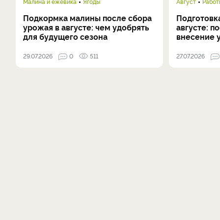
Малина и ежевика
Ягоды
Август
Работ
Подкормка малины после сбора
Подготовка
урожая в августе: чем удобрять
августе: п
для будущего сезона
внесение 
29.07.2026
0
511
27.07.2026