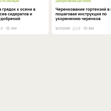
ы по месяцам
Декоративные растения
 грядок к осени в
Черенкование гортензий в 
осев сидератов и
пошаговая инструкция по
удобрений
укоренению черенков
0
204
15.07.2026
0
832