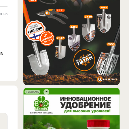
7028
 в
РЕКЛАМА