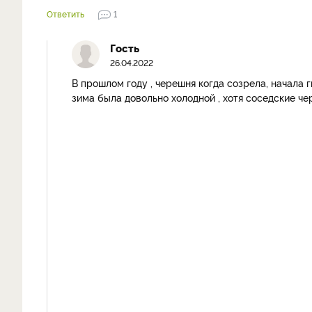
Ответить
1
Гость
26.04.2022
В прошлом году , черешня когда созрела, начала 
зима была довольно холодной , хотя соседские ч