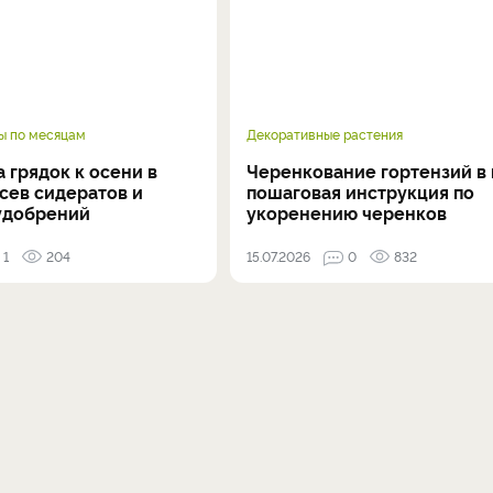
ы по месяцам
Декоративные растения
 грядок к осени в
Черенкование гортензий в 
осев сидератов и
пошаговая инструкция по
удобрений
укоренению черенков
1
204
15.07.2026
0
832