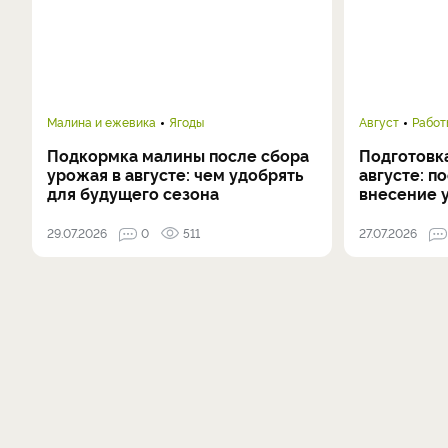
Малина и ежевика
Ягоды
Август
Работ
Подкормка малины после сбора
Подготовка
урожая в августе: чем удобрять
августе: п
для будущего сезона
внесение 
29.07.2026
0
511
27.07.2026