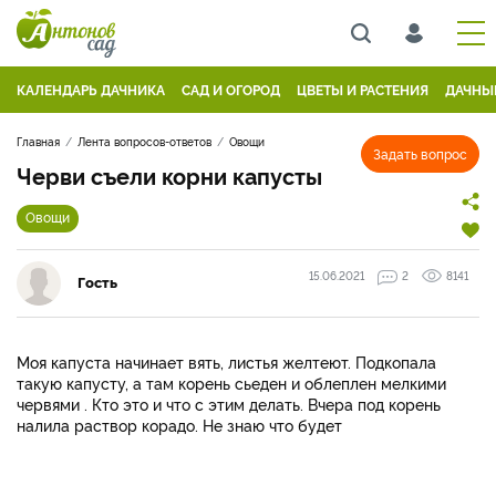
КАЛЕНДАРЬ ДАЧНИКА
САД И ОГОРОД
ЦВЕТЫ И РАСТЕНИЯ
ДАЧНЫ
Главная
Лента вопросов-ответов
Овощи
Задать вопрос
Черви съели корни капусты
Овощи
15.06.2021
2
8141
Гость
Моя капуста начинает вять, листья желтеют. Подкопала
такую капусту, а там корень сьеден и облеплен мелкими
червями . Кто это и что с этим делать. Вчера под корень
налила раствор корадо. Не знаю что будет