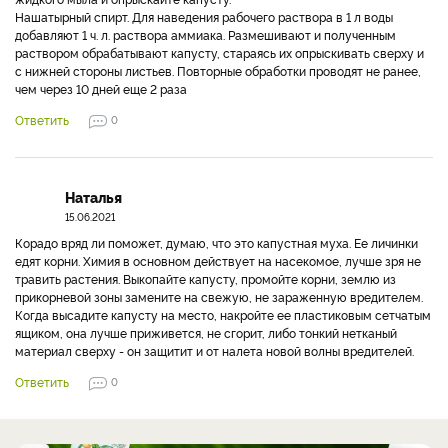
Нашатырный спирт. Для наведения рабочего раствора в 1 л воды
добавляют 1 ч. л. раствора аммиака. Размешивают и полученным
раствором обрабатывают капусту, стараясь их опрыскивать сверху и
с нижней стороны листьев. Повторные обработки проводят не ранее,
чем через 10 дней еще 2 раза
Ответить
0
Наталья
15.06.2021
Корадо вряд ли поможет, думаю, что это капустная муха. Ее личинки
едят корни. Химия в основном действует на насекомое, лучше зря не
травить растения. Выкопайте капусту, промойте корни, землю из
прикорневой зоны замените на свежую, не зараженную вредителем.
Когда высадите капусту на место, накройте ее пластиковым сетчатым
ящиком, она лучше приживется, не сгорит, либо тонкий нетканый
материал сверху - он защитит и от налета новой волны вредителей.
Ответить
0