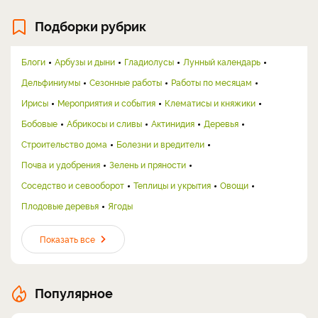
Подборки рубрик
Блоги
Арбузы и дыни
Гладиолусы
Лунный календарь
Дельфиниумы
Сезонные работы
Работы по месяцам
Ирисы
Мероприятия и события
Клематисы и княжики
Бобовые
Абрикосы и сливы
Актинидия
Деревья
Строительство дома
Болезни и вредители
Почва и удобрения
Зелень и пряности
Соседство и севооборот
Теплицы и укрытия
Овощи
Плодовые деревья
Ягоды
Показать все
Популярное