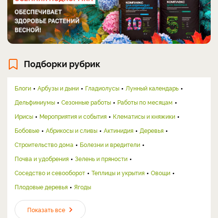
Подборки рубрик
Блоги
Арбузы и дыни
Гладиолусы
Лунный календарь
Дельфиниумы
Сезонные работы
Работы по месяцам
Ирисы
Мероприятия и события
Клематисы и княжики
Бобовые
Абрикосы и сливы
Актинидия
Деревья
Строительство дома
Болезни и вредители
Почва и удобрения
Зелень и пряности
Соседство и севооборот
Теплицы и укрытия
Овощи
Плодовые деревья
Ягоды
Показать все