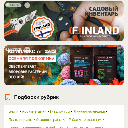
РЕКЛАМА
РЕКЛАМА
Подборки рубрик
Блоги
Арбузы и дыни
Гладиолусы
Лунный календарь
Дельфиниумы
Сезонные работы
Работы по месяцам
Ирисы
Мероприятия и события
Клематисы и княжики