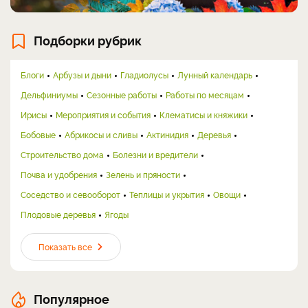
Подборки рубрик
Блоги
Арбузы и дыни
Гладиолусы
Лунный календарь
Дельфиниумы
Сезонные работы
Работы по месяцам
Ирисы
Мероприятия и события
Клематисы и княжики
Бобовые
Абрикосы и сливы
Актинидия
Деревья
Строительство дома
Болезни и вредители
Почва и удобрения
Зелень и пряности
Соседство и севооборот
Теплицы и укрытия
Овощи
Плодовые деревья
Ягоды
Показать все
Популярное