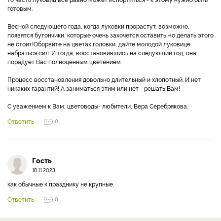
готовым.
Весной следующего года, когда луковки прорастут, возможно,
появятся бутончики, которые очень захочется оставить.Но делать этого
не стоит!Оборвите на цветах головки, дайте молодой луковице
набраться сил. И тогда, восстановившись на следующий год, она
порадует Вас полноценным цветением.
Процесс восстановления довольно длительный и хлопотный. И нет
никаких гарантий! А заниматься этим или нет - решать Вам!
С уважением к Вам, цветоводы- любители, Вера Серебрякова.
Ответить
0
Гость
18.11.2023
как обычные к празднику не крупные.
Ответить
0