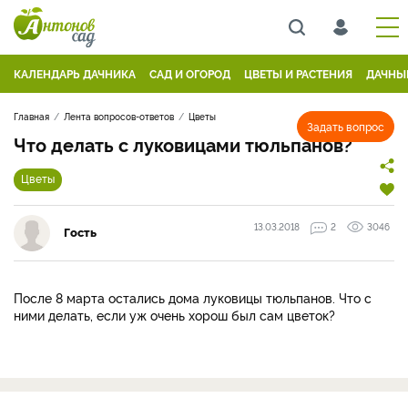
КАЛЕНДАРЬ ДАЧНИКА
САД И ОГОРОД
ЦВЕТЫ И РАСТЕНИЯ
ДАЧНЫ
Главная
Лента вопросов-ответов
Цветы
Задать вопрос
Что делать с луковицами тюльпанов?
Цветы
13.03.2018
2
3046
Гость
После 8 марта остались дома луковицы тюльпанов. Что с
ними делать, если уж очень хорош был сам цветок?