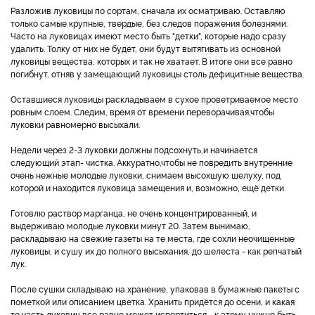
Разложив луковицы по сортам, сначала их осматриваю. Оставляю
только самые крупные, твердые, без следов поражения болезнями.
Часто на луковицах имеют место быть "детки", которые надо сразу
удалить. Толку от них не будет, они будут вытягивать из основной
луковицы вещества, которых и так не хватает. В итоге они все равно
погибнут, отняв у замещающий луковицы столь дефицитные вещества.
Оставшиеся луковицы раскладываем в сухое проветриваемое место
ровным слоем. Следим, время от времени переворачивая,чтобы
луковки равномерно высыхали.
Недели через 2-3 луковки должны подсохнуть,и начинается
следующий этап- чистка. Аккуратно,чтобы не повредить внутренние
очень нежные молодые луковки, снимаем высохшую шелуху, под
которой и находится луковица замещения и, возможно, ещё детки.
Готовлю раствор марганца, не очень концентрированный, и
выдерживаю молодые луковки минут 20. Затем вынимаю,
раскладываю на свежие газеты на те места, где сохли неочищенные
луковицы, и сушу их до полного высыхания, до шелеста - как репчатый
лук.
После сушки складываю на хранение, упаковав в бумажные пакеты с
пометкой или описанием цветка. Хранить придётся до осени, и какая
то часть луковиц все равно может испортиться - к этому нужно быть