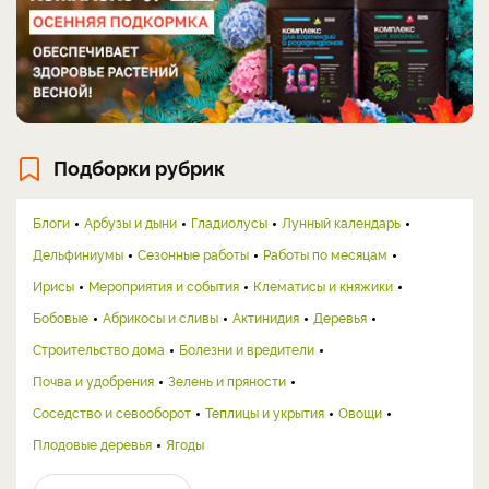
Подборки рубрик
Блоги
Арбузы и дыни
Гладиолусы
Лунный календарь
Дельфиниумы
Сезонные работы
Работы по месяцам
Ирисы
Мероприятия и события
Клематисы и княжики
Бобовые
Абрикосы и сливы
Актинидия
Деревья
Строительство дома
Болезни и вредители
Почва и удобрения
Зелень и пряности
Соседство и севооборот
Теплицы и укрытия
Овощи
Плодовые деревья
Ягоды