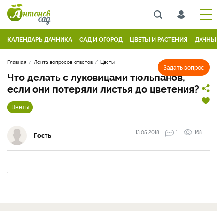
КАЛЕНДАРЬ ДАЧНИКА
САД И ОГОРОД
ЦВЕТЫ И РАСТЕНИЯ
ДАЧНЫ
Главная
Лента вопросов-ответов
Цветы
Задать вопрос
Что делать с луковицами тюльпанов,
если они потеряли листья до цветения?
Цветы
13.05.2018
1
168
Гость
.