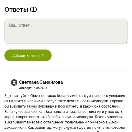
Ответы (1)
Добавить ответ
Светлана Самойлова
Эксперт
16.05.2018
Здравствуйте! Обычное такое бывает либо от фуразиозного увядания,
от наличия гнилей или в результате деятельности медведки. Хорошо
бы выкопать такую луковицу и посмотреть, в каком она состоянии.
Если луковица крепкая, без налета и признаков гниения и у нее есть
корни, скорее всего, это безобразничала медведка. Такие луковицы
выкапывают вместе с остальными тюльпанами примерно в 20-ой
декаде июня. Как ориентир, могут служить другие тюльпаны, которые