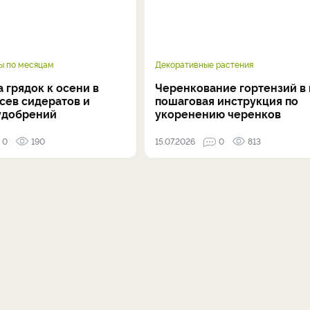
ы по месяцам
Декоративные растения
 грядок к осени в
Черенкование гортензий в 
осев сидератов и
пошаговая инструкция по
удобрений
укоренению черенков
0
190
15.07.2026
0
813