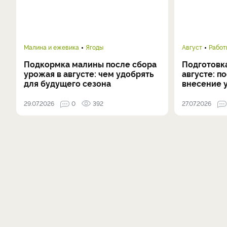
Малина и ежевика
Ягоды
Август
Работ
Подкормка малины после сбора
Подготовка
урожая в августе: чем удобрять
августе: п
для будущего сезона
внесение 
29.07.2026
0
392
27.07.2026