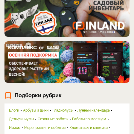
РЕКЛАМА
Подборки рубрик
Блоги
Арбузы и дыни
Гладиолусы
Лунный календарь
Дельфиниумы
Сезонные работы
Работы по месяцам
Ирисы
Мероприятия и события
Клематисы и княжики