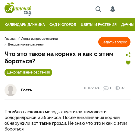
КАЛЕНДАРЬ ДАЧНИКА
САД И ОГОРОД
ЦВЕТЫ И РАСТЕНИЯ
ДАЧНЫ
Главная
Лента вопросов-ответов
Задать вопрос
Декоративные растения
Что это такое на корнях и как с этим
бороться?
Декоративные растения
01.07.2024
1
37
Гость
Погибло насколько молодых кустиков жимолости,
рододендронов и абрикоса. После выкапывания корней
обнаружили вот такие грозди. Не знаю что это и как с этим
бороться