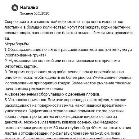
Наталья
Эксперт
10.11.2020
Скорее всего это кивcяк, найти их можно чаще всего именно под
листьями, в больших количествах могут повреждать корни растений,
сочные плоды, расположенные близко к земле. - Земляника, цуккини и
т.д.
Меры борьбы
1. Обеззараживание почвы для рассады овощных и цветочных культур
(пропаривание грунта).
2. Мульчирование соломой или неорганическими материалами
(Агротекс, картон).
3. Во время созревания ягод добавление в почву переработанных
опилок и песка, чтобы сделать ее более рыхлой. Уменьшение поливов.
Использование приподнятых грядок. Более частое рыхление тяжелых
почв, замена рыхлением полива.
4. Своевременный сбор упавших с деревьев плодов.
5. Установка приманок. Ломтики корнеплодов, картофеля, моркови
раскладывают на поверхности земли. Накопившихся вредителей –
уничтожают. Эффективны отравленные приманки (те же ломтики
корнеплодов, пропитанные инсектицидами широкого спектра
действия). Можно вылавливать кивяков осенью, как медведок:
выкопать ямки диаметром 30 см и глубиной до 40 см, заложить в них
листья и отходы овощей, присыпать слоем земли 5–10 см. Ямки
отметить. С наступлением морозов эти приманки либо разбросать