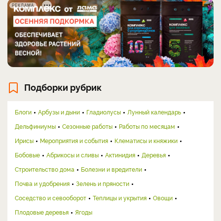
РЕКЛАМА
Подборки рубрик
Блоги
Арбузы и дыни
Гладиолусы
Лунный календарь
Дельфиниумы
Сезонные работы
Работы по месяцам
Ирисы
Мероприятия и события
Клематисы и княжики
Бобовые
Абрикосы и сливы
Актинидия
Деревья
Строительство дома
Болезни и вредители
Почва и удобрения
Зелень и пряности
Соседство и севооборот
Теплицы и укрытия
Овощи
Плодовые деревья
Ягоды