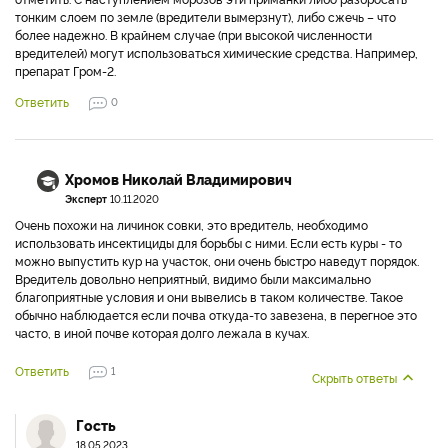
тонким слоем по земле (вредители вымерзнут), либо сжечь – что
более надежно. В крайнем случае (при высокой численности
вредителей) могут использоваться химические средства. Например,
препарат Гром-2.
Ответить
0
Хромов Николай Владимирович
Эксперт
10.11.2020
Очень похожи на личинок совки, это вредитель, необходимо
использовать инсектициды для борьбы с ними. Если есть куры - то
можно выпустить кур на участок, они очень быстро наведут порядок.
Вредитель довольно неприятный, видимо были максимально
благоприятные условия и они вывелись в таком количестве. Такое
обычно наблюдается если почва откуда-то завезена, в перегное это
часто, в иной почве которая долго лежала в кучах.
Ответить
1
Скрыть ответы
Гость
18.05.2023