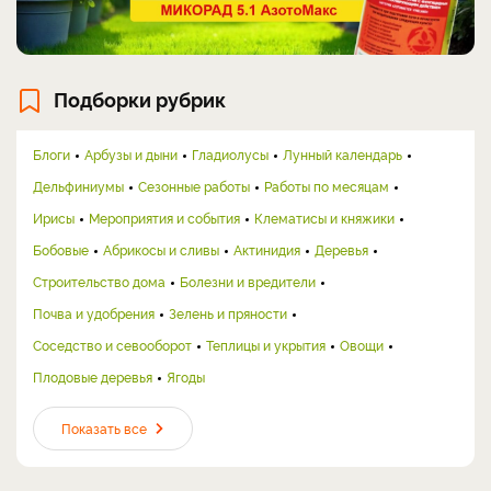
Подборки рубрик
Блоги
Арбузы и дыни
Гладиолусы
Лунный календарь
Дельфиниумы
Сезонные работы
Работы по месяцам
Ирисы
Мероприятия и события
Клематисы и княжики
Бобовые
Абрикосы и сливы
Актинидия
Деревья
Строительство дома
Болезни и вредители
Почва и удобрения
Зелень и пряности
Соседство и севооборот
Теплицы и укрытия
Овощи
Плодовые деревья
Ягоды
Показать все