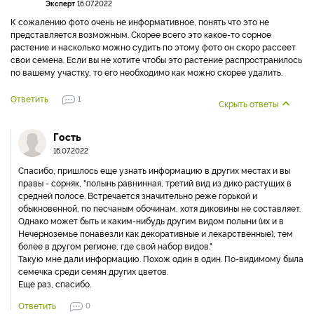
Эксперт
16.07.2022
К сожалению фото очень не информативное, понять что это не
представляется возможным. Скорее всего это какое-то сорное
растение и насколько можно судить по этому фото он скоро рассеет
свои семена. Если вы не хотите чтобы это растение распространилось
по вашему участку, то его необходимо как можно скорее удалить.
Ответить
1
Скрыть ответы
Гость
16.07.2022
Спасибо, пришлось еще узнать информацию в других местах и вы
правы - сорняк, "полынь равнинная, третий вид из дико растущих в
средней полосе. Встречается значительно реже горькой и
обыкновенной, по песчаным обочинам, хотя диковины не составляет.
Однако может быть и каким-нибудь другим видом полыни (их и в
Нечерноземье понавезли как декоративные и лекарственные), тем
более в другом регионе, где свой набор видов."
Такую мне дали информацию. Похож один в один. По-видимому была
семечка среди семян других цветов.
Еще раз, спасибо.
Ответить
0