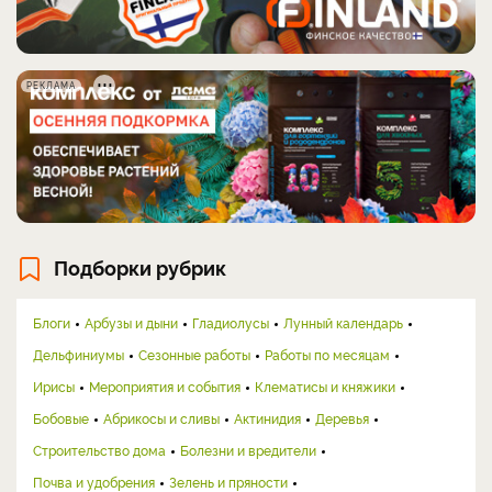
РЕКЛАМА
Подборки рубрик
Блоги
Арбузы и дыни
Гладиолусы
Лунный календарь
Дельфиниумы
Сезонные работы
Работы по месяцам
Ирисы
Мероприятия и события
Клематисы и княжики
Бобовые
Абрикосы и сливы
Актинидия
Деревья
Строительство дома
Болезни и вредители
Почва и удобрения
Зелень и пряности