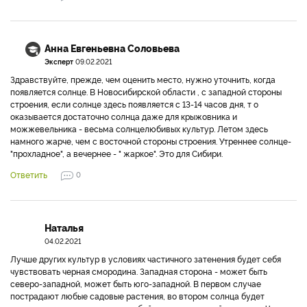
Анна Евгеньевна Соловьева
Эксперт
09.02.2021
Здравствуйте, прежде, чем оценить место, нужно уточнить, когда
появляется солнце. В Новосибирской области , с западной стороны
строения, если солнце здесь появляется с 13-14 часов дня, т о
оказывается достаточно солнца даже для крыжовника и
можжевельника - весьма солнцелюбивых культур. Летом здесь
намного жарче, чем с восточной стороны строения. Утреннее солнце-
"прохладное", а вечернее - " жаркое". Это для Сибири.
Ответить
0
Наталья
04.02.2021
Лучше других культур в условиях частичного затенения будет себя
чувствовать черная смородина. Западная сторона - может быть
северо-западной, может быть юго-западной. В первом случае
пострадают любые садовые растения, во втором солнца будет