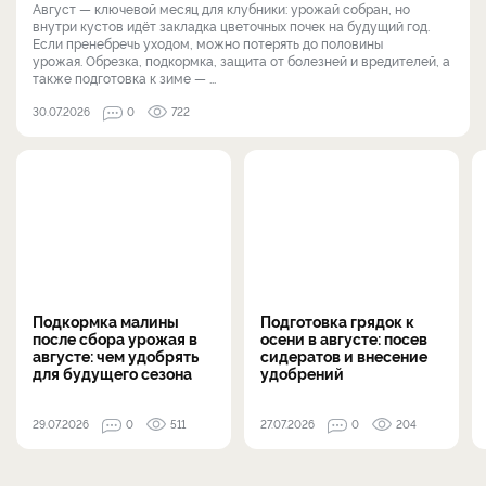
Август — ключевой месяц для клубники: урожай собран, но
внутри кустов идёт закладка цветочных почек на будущий год.
Если пренебречь уходом, можно потерять до половины
урожая. Обрезка, подкормка, защита от болезней и вредителей, а
также подготовка к зиме — ...
30.07.2026
0
722
Подкормка малины
Подготовка грядок к
после сбора урожая в
осени в августе: посев
августе: чем удобрять
сидератов и внесение
для будущего сезона
удобрений
29.07.2026
0
511
27.07.2026
0
204