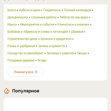
Блоги
Арбузы и дыни
Гладиолусы
Лунный календарь
Дельфиниумы
Сезонные работы
Работы по месяцам
Ирисы
Мероприятия и события
Клематисы и княжики
Бобовые
Абрикосы и сливы
Актинидия
Деревья
Строительство дома
Болезни и вредители
Почва и удобрения
Зелень и пряности
Соседство и севооборот
Теплицы и укрытия
Овощи
Плодовые деревья
Ягоды
Показать все
Популярное