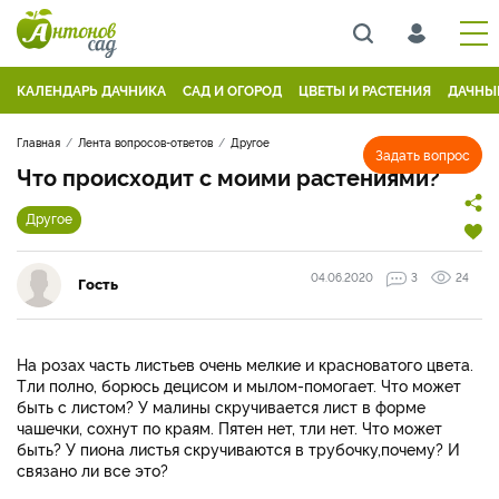
КАЛЕНДАРЬ ДАЧНИКА
САД И ОГОРОД
ЦВЕТЫ И РАСТЕНИЯ
ДАЧНЫ
Главная
Лента вопросов-ответов
Другое
Задать вопрос
Что происходит с моими растениями?
Другое
04.06.2020
3
24
Гость
На розах часть листьев очень мелкие и красноватого цвета.
Тли полно, борюсь децисом и мылом-помогает. Что может
быть с листом? У малины скручивается лист в форме
чашечки, сохнут по краям. Пятен нет, тли нет. Что может
быть? У пиона листья скручиваются в трубочку,почему? И
связано ли все это?