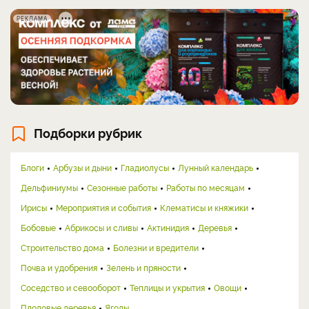
РЕКЛАМА
Подборки рубрик
Блоги
Арбузы и дыни
Гладиолусы
Лунный календарь
Дельфиниумы
Сезонные работы
Работы по месяцам
Ирисы
Мероприятия и события
Клематисы и княжики
Бобовые
Абрикосы и сливы
Актинидия
Деревья
Строительство дома
Болезни и вредители
Почва и удобрения
Зелень и пряности
Соседство и севооборот
Теплицы и укрытия
Овощи
Плодовые деревья
Ягоды