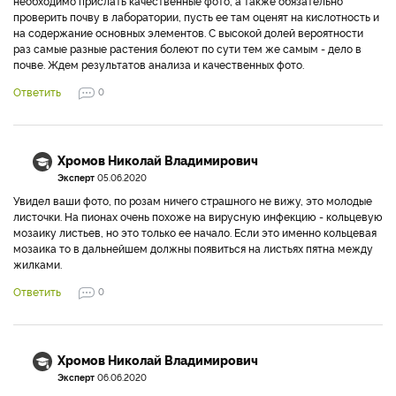
необходимо прислать качественные фото, а также обязательно
проверить почву в лаборатории, пусть ее там оценят на кислотность и
на содержание основных элементов. С высокой долей вероятности
раз самые разные растения болеют по сути тем же самым - дело в
почве. Ждем результатов анализа и качественных фото.
Ответить
0
Хромов Николай Владимирович
Эксперт
05.06.2020
Увидел ваши фото, по розам ничего страшного не вижу, это молодые
листочки. На пионах очень похоже на вирусную инфекцию - кольцевую
мозаику листьев, но это только ее начало. Если это именно кольцевая
мозаика то в дальнейшем должны появиться на листьях пятна между
жилками.
Ответить
0
Хромов Николай Владимирович
Эксперт
06.06.2020