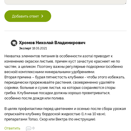
Добавить ответ
Хромов Николай Владимирович
Эксперт
18.05.2021
Нехватка элементов питания (в особенности азота) приводит к
изменению окраски листьев, причем куст зачастую краснеет не по
частям, а целиком. Поэтому важны регулярные подкормки (особенно
весной) комплексными минеральными удобрениями.
Вторая причина – бурая пятнистость клубники - чтобы этого избежать,
периодически прореживайте растения, своевременно удаляйте
сорняки, больные и сухие листья, на которых сохраняются споры
грибка. Клубничные посадки должны хорошо проветриваться,
особенно после дождя или полива.
В целях профилактики перед цветением и осенью после сбора урожая
опрыскайте клубнику бордоской жидкостью (1 л на 10 кв.м),
препаратами Топаз, Скор или Вектра (по инструкции).
Ответить
0