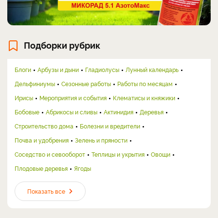
Подборки рубрик
Блоги
Арбузы и дыни
Гладиолусы
Лунный календарь
Дельфиниумы
Сезонные работы
Работы по месяцам
Ирисы
Мероприятия и события
Клематисы и княжики
Бобовые
Абрикосы и сливы
Актинидия
Деревья
Строительство дома
Болезни и вредители
Почва и удобрения
Зелень и пряности
Соседство и севооборот
Теплицы и укрытия
Овощи
Плодовые деревья
Ягоды
Показать все