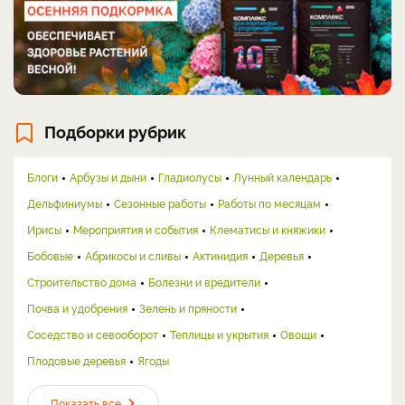
Подборки рубрик
Блоги
Арбузы и дыни
Гладиолусы
Лунный календарь
Дельфиниумы
Сезонные работы
Работы по месяцам
Ирисы
Мероприятия и события
Клематисы и княжики
Бобовые
Абрикосы и сливы
Актинидия
Деревья
Строительство дома
Болезни и вредители
Почва и удобрения
Зелень и пряности
Соседство и севооборот
Теплицы и укрытия
Овощи
Плодовые деревья
Ягоды
Показать все