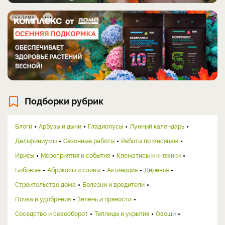
РЕКЛАМА
Подборки рубрик
Блоги
Арбузы и дыни
Гладиолусы
Лунный календарь
Дельфиниумы
Сезонные работы
Работы по месяцам
Ирисы
Мероприятия и события
Клематисы и княжики
Бобовые
Абрикосы и сливы
Актинидия
Деревья
Строительство дома
Болезни и вредители
Почва и удобрения
Зелень и пряности
Соседство и севооборот
Теплицы и укрытия
Овощи