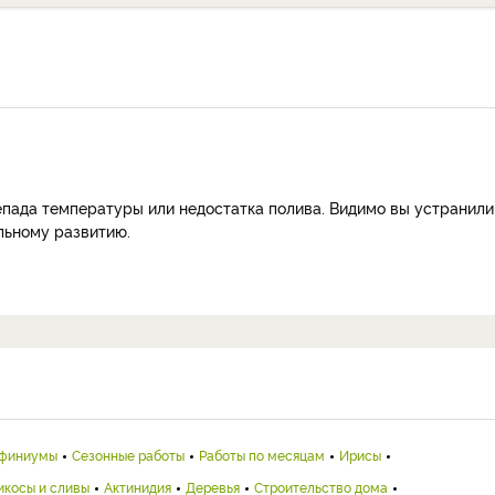
епада температуры или недостатка полива. Видимо вы устранили
льному развитию.
финиумы
Сезонные работы
Работы по месяцам
Ирисы
икосы и сливы
Актинидия
Деревья
Строительство дома