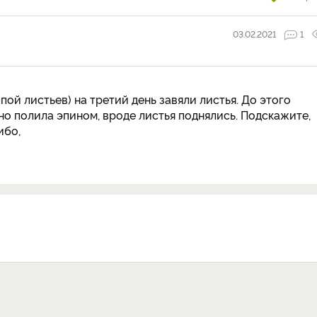
03.02.2021
1
ой листьев) на третий день завяли листья. До этого
о полила эпином, вроде листья поднялись. Подскажите,
ибо,