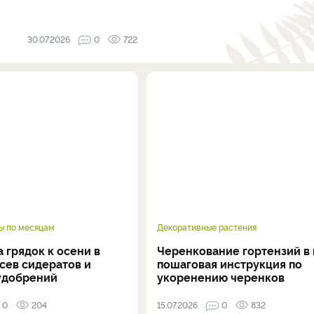
30.07.2026
0
722
ы по месяцам
Декоративные растения
 грядок к осени в
Черенкование гортензий в 
осев сидератов и
пошаговая инструкция по
удобрений
укоренению черенков
0
204
15.07.2026
0
832