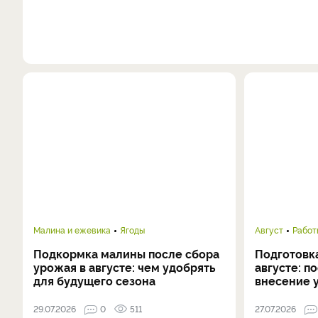
Малина и ежевика
Ягоды
Август
Работ
Подкормка малины после сбора
Подготовка
урожая в августе: чем удобрять
августе: п
для будущего сезона
внесение 
29.07.2026
0
511
27.07.2026