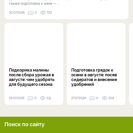
также подготовка к зиме — ...
30.07.2026
0
722
Подкормка малины
Подготовка грядок к
после сбора урожая в
осени в августе: посев
августе: чем удобрять
сидератов и внесение
для будущего сезона
удобрений
29.07.2026
0
511
27.07.2026
0
204
Поиск по сайту