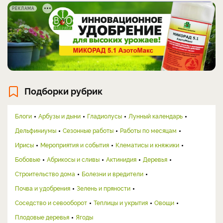
РЕКЛАМА
Подборки рубрик
Блоги
Арбузы и дыни
Гладиолусы
Лунный календарь
Дельфиниумы
Сезонные работы
Работы по месяцам
Ирисы
Мероприятия и события
Клематисы и княжики
Бобовые
Абрикосы и сливы
Актинидия
Деревья
Строительство дома
Болезни и вредители
Почва и удобрения
Зелень и пряности
Соседство и севооборот
Теплицы и укрытия
Овощи
Плодовые деревья
Ягоды