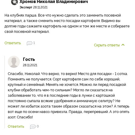
Хромов Николай Владимирович
Эксперт
28.11.2021
На клубнях парша. Все что нужно сделать это заменить посевной
материал, а также сменить место посадки картофеля. Видимо вы
долгие годы сажаете картофель на одном и том же месте и собираете
свой посевной материал.
Ответить
1
Скрыть ответы
Гость
28.11.2021
Спасибо, Николай. Что верно, то верно! Место для посадки - 1 сотка.
Поменять не получается. Сорт картофеля сам по себе хороший,
крупный и семейный. Менять не хочется. Можно ли перед посадкой
клубни обработать чем-то сильным? Могло ли сказаться на
заболевании то, что я в последние годы в лунки с картошкой
постоянно сыпала всякие удобрения и аммиачную селитру? Не
может ли избыток азота таким образом сказаться на этом? А теперь
вот еще по осени навоз привезла. Правда, перепревший. А это опять
азот. Спасибо!
Ответить
0