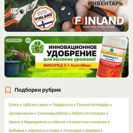
РЕКЛАМА
Подборки рубрик
Блоги
Арбузы и дыни
Гладиолусы
Лунный календарь
Дельфиниумы
Сезонные работы
Работы по месяцам
Ирисы
Мероприятия и события
Клематисы и княжики
Бобовые
Абрикосы и сливы
Актинидия
Деревья