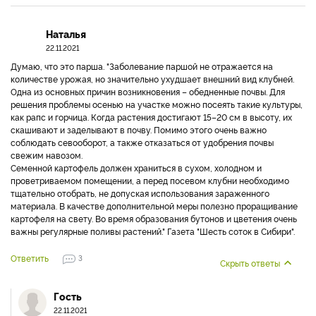
Наталья
22.11.2021
Думаю, что это парша. "Заболевание паршой не отражается на
количестве урожая, но значительно ухудшает внешний вид клубней.
Одна из основных причин возникновения – обедненные почвы. Для
решения проблемы осенью на участке можно посеять такие культуры,
как рапс и горчица. Когда растения достигают 15–20 см в высоту, их
скашивают и заделывают в почву. Помимо этого очень важно
соблюдать севооборот, а также отказаться от удобрения почвы
свежим навозом.
Семенной картофель должен храниться в сухом, холодном и
проветриваемом помещении, а перед посевом клубни необходимо
тщательно отобрать, не допуская использования зараженного
материала. В качестве дополнительной меры полезно проращивание
картофеля на свету. Во время образования бутонов и цветения очень
важны регулярные поливы растений." Газета "Шесть соток в Сибири".
Ответить
3
Скрыть ответы
Гость
22.11.2021