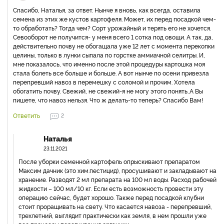
Спасибо, Наталья, за ответ. Нынче я вновь, как всегда, оставила
семена из этих же кустов картофеля. Может, их перед посадкой чем-
то обработать? Тогда чем? Сорт урожайный и терять его не хочется.
Севооборот не получится- у меня всего 1 сотка под овощи. А так, да,
действительно почву не обогащала уже 12 лет с момента перекопки
целины, только в лунки сыпала по горстке аммиачной селитры. И,
мне показалось, что именно после этой процедуры картошка моя
стала болеть все больше и больше. А вот нынче по осени привезла
перепревший навоз в перемешку с соломой и прочим. Хотела
обогатить почву. Свежий, не свежий-я не могу этого понять..А Вы
пишете, что навоз нельзя. Что ж делать-то теперь? Спасибо Вам!
Ответить
2
Наталья
23.11.2021
После уборки семенной картофель опрыскивают препаратом
Максим дачник (это хим.пестицид), просушивают и закладывают на
хранение. Разводят 2 мл препарата на 100 мл воды. Расход рабочей
жидкости – 100 мл/10 кг. Если есть возможность провести эту
операцию сейчас, будет хорошо. Также перед посадкой клубни
стоит проращивать на свету. Что касается навоза - перепревший,
трехлетний, выглядит практически как земля, в нем прошли уже