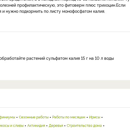
болезней профилактическую, это фитоверм плюс трихоцин.Если
я и нужно подкормить по листу монофосфатом калия.
обработайте растений сульфатом калия 15 г на 10 л воды
финиумы
Сезонные работы
Работы по месяцам
Ирисы
икосы и сливы
Актинидия
Деревья
Строительство дома