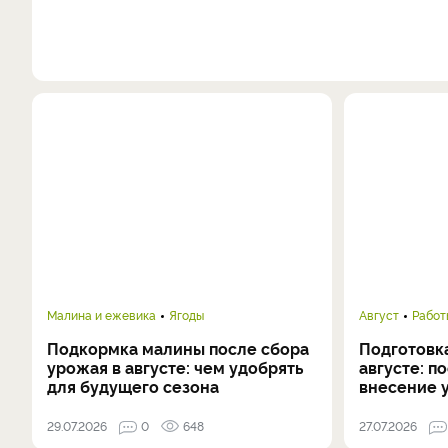
Малина и ежевика
Ягоды
Август
Работ
Подкормка малины после сбора
Подготовка
урожая в августе: чем удобрять
августе: п
для будущего сезона
внесение 
29.07.2026
0
648
27.07.2026