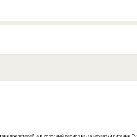
вия вредителей, а в холодный период из-за нехватки питания. Ту