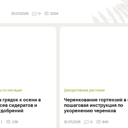
30.07.2026
0
1004
ы по месяцам
Декоративные растения
 грядок к осени в
Черенкование гортензий в 
осев сидератов и
пошаговая инструкция по
удобрений
укоренению черенков
1
236
15.07.2026
0
849