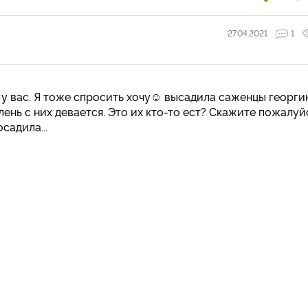
27.04.2021
1
у вас. Я тоже спросить хочу☺️ высадила саженцы георги
лень с них девается. Это их кто-то ест? Скажите пожалуй
садила...