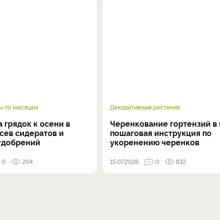
ы по месяцам
Декоративные растения
 грядок к осени в
Черенкование гортензий в 
осев сидератов и
пошаговая инструкция по
удобрений
укоренению черенков
0
204
15.07.2026
0
832