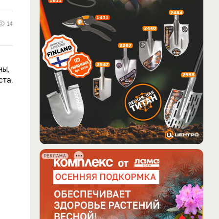
14
ны,
ста.
РЕКЛАМА