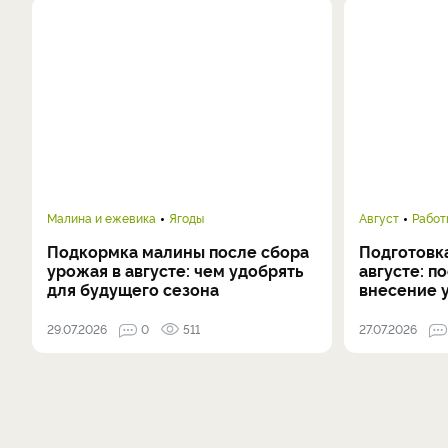
Малина и ежевика
Ягоды
Август
Работ
Подкормка малины после сбора
Подготовка
урожая в августе: чем удобрять
августе: п
для будущего сезона
внесение 
29.07.2026
0
511
27.07.2026