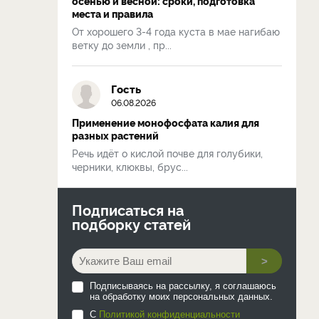
осенью и весной: сроки, подготовка
места и правила
От хорошего 3-4 года куста в мае нагибаю
ветку до земли , пр...
Гость
06.08.2026
Применение монофосфата калия для
разных растений
Речь идёт о кислой почве для голубики,
черники, клюквы, брус...
Подписаться на
подборку статей
>
Подписываясь на рассылку, я соглашаюсь
на обработку моих персональных данных.
С
Политикой конфиденциальности