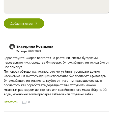
Добавить ответ
Екатерина Новикова
Эксперт
28.07.2023
Здравствуйте. Скорее всего тля на растении, листья бугорками,
переверните лист. средства Фитоверм, битоксибациллин, искра био от
нее помогут.
По поводу объеденых листьев, это могут быть гусеницы и другие
насекомые. От листогрызущих используйте био препараты фитоверм,
битоксибациллин, или используйте от них отпугивающие составы,
после того, как обработаете деревце от тли. Отпугнуть можно
мыльным раствором дегтярного или хозяйственного мыла, 50гр на 10л
воды, можно настоять препарат табазол или отдельно табак
Ответить
0