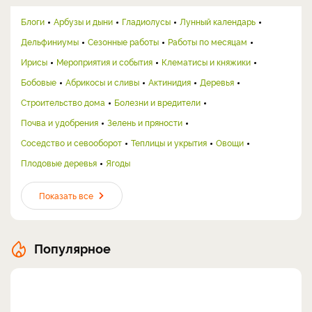
Блоги
Арбузы и дыни
Гладиолусы
Лунный календарь
Дельфиниумы
Сезонные работы
Работы по месяцам
Ирисы
Мероприятия и события
Клематисы и княжики
Бобовые
Абрикосы и сливы
Актинидия
Деревья
Строительство дома
Болезни и вредители
Почва и удобрения
Зелень и пряности
Соседство и севооборот
Теплицы и укрытия
Овощи
Плодовые деревья
Ягоды
Показать все
Популярное