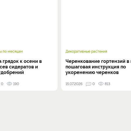
ы по месяцам
Декоративные растения
 грядок к осени в
Черенкование гортензий в 
осев сидератов и
пошаговая инструкция по
удобрений
укоренению черенков
0
190
15.07.2026
0
813