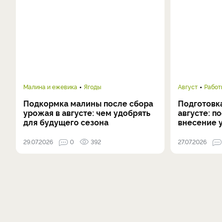
Малина и ежевика
Ягоды
Август
Работ
Подкормка малины после сбора
Подготовка
урожая в августе: чем удобрять
августе: п
для будущего сезона
внесение 
29.07.2026
0
392
27.07.2026