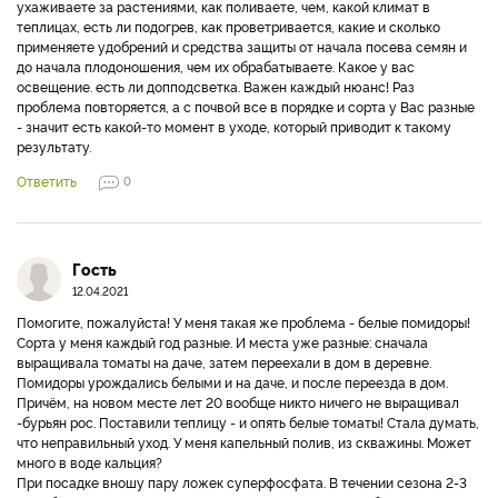
ухаживаете за растениями, как поливаете, чем, какой климат в
теплицах, есть ли подогрев, как проветривается, какие и сколько
применяете удобрений и средства защиты от начала посева семян и
до начала плодоношения, чем их обрабатываете. Какое у вас
освещение. есть ли допподсветка. Важен каждый нюанс! Раз
проблема повторяется, а с почвой все в порядке и сорта у Вас разные
- значит есть какой-то момент в уходе, который приводит к такому
результату.
Ответить
0
Гость
12.04.2021
Помогите, пожалуйста! У меня такая же проблема - белые помидоры!
Сорта у меня каждый год разные. И места уже разные: сначала
выращивала томаты на даче, затем переехали в дом в деревне.
Помидоры урождались белыми и на даче, и после переезда в дом.
Причём, на новом месте лет 20 вообще никто ничего не выращивал
-бурьян рос. Поставили теплицу - и опять белые томаты! Стала думать,
что неправильный уход. У меня капельный полив, из скважины. Может
много в воде кальция?
При посадке вношу пару ложек суперфосфата. В течении сезона 2-3