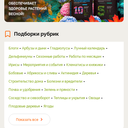
Подборки рубрик
Блоги
Арбузы и дыни
Гладиолусы
Лунный календарь
Дельфиниумы
Сезонные работы
Работы по месяцам
Ирисы
Мероприятия и события
Клематисы и княжики
Бобовые
Абрикосы и сливы
Актинидия
Деревья
Строительство дома
Болезни и вредители
Почва и удобрения
Зелень и пряности
Соседство и севооборот
Теплицы и укрытия
Овощи
Плодовые деревья
Ягоды
Показать все