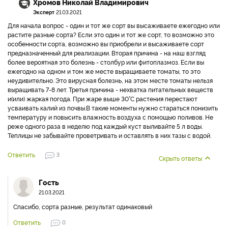
Хромов Николай Владимирович
Эксперт
21.03.2021
Для начала вопрос - один и тот же сорт вы высаживаете ежегодно или
растите разные сорта? Если это один и тот же сорт, то возможно это
особенности сорта, возможно вы приобрели и высаживаете сорт
предназначенный для реализации. Вторая причина - на наш взгляд
более вероятная это болезнь - столбур или фитоплазмоз. Если вы
ежегодно на одном и том же месте выращиваете томаты, то это
неудивительно. Это вирусная болезнь, на этом месте томаты нельзя
выращивать 7-8 лет. Третья причина - нехватка питательных веществ
и(или) жаркая погода. При жаре выше 30°С растения перестают
усваивать калий из почвы.В такие моменты нужно стараться понизить
температуру и повысить влажность воздуха с помощью поливов. Не
реже одного раза в неделю под каждый куст выливайте 5 л воды.
Теплицы не забывайте проветривать и оставлять в них тазы с водой.
Ответить
3
Скрыть ответы
Гость
21.03.2021
Спасибо, сорта разные, результат одинаковый
Ответить
0