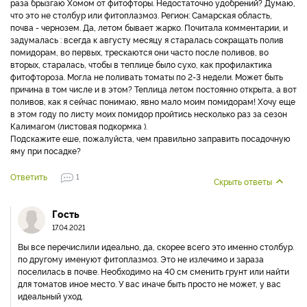
раза брызгаю Хомом от фитофторы. Недостаточно удобрений? Думаю,
что это не столбур или фитоплазмоз. Регион: Самарская область,
почва - чернозем. Да, летом бывает жарко. Почитала комментарии, и
задумалась : всегда к августу месяцу я старалась сокращать полив
помидорам, во первых, трескаются они часто после поливов, во
вторых, старалась, чтобы в теплице было сухо, как профилактика
фитофтороза. Могла не поливать томаты по 2-3 недели. Может быть
причина в том числе и в этом? Теплица летом постоянно открыта, а вот
поливов, как я сейчас понимаю, явно мало моим помидорам! Хочу еще
в этом году по листу моих помидор пройтись несколько раз за сезон
Калимагом (листовая подкормка ).
Подскажите еше, пожалуйста, чем правильно заправить посадочную
яму при посадке?
Ответить
1
Скрыть ответы
Гость
17.04.2021
Вы все перечислили идеально, да, скорее всего это именно столбур.
по другому именуют фитоплазмоз. Это не излечимо и зараза
поселилась в почве. Необходимо на 40 см сменить грунт или найти
для томатов иное место. У вас иначе быть просто не может, у вас
идеальный уход.