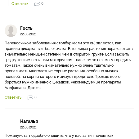
Ответить
0
Гость
22.03.2021
Переносчиком заболевания столбур (если это он) являются, как
правило цикадка, тля, белокрылка. В теплицах растения поражаются в
значительно меньшей степени, чем в открытом грунте. Если закрыть
грядку тонким нетканым материалом - насекомые не смогут вредить
томатам. Также очень внимательно нужно очень тщательно
пропалывать многолетние сорные растения, особенно вьюнок
полевой, на корнях которого и зимует вредитель. Прежде всего
бороться нужно именно с цикадкой. Рекомендуемые препараты:
Альфашанс, Дитокс.
Ответить
0
Наталья
22.03.2021
Пожалуйста. подробно опишите, что у вас за тип почвы, как