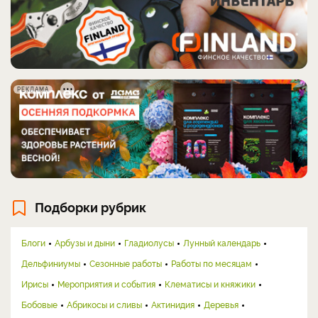
РЕКЛАМА
Подборки рубрик
Блоги
Арбузы и дыни
Гладиолусы
Лунный календарь
Дельфиниумы
Сезонные работы
Работы по месяцам
Ирисы
Мероприятия и события
Клематисы и княжики
Бобовые
Абрикосы и сливы
Актинидия
Деревья