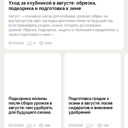
Уход за клубникой в августе: обрезка,
подкормка и подготовка к зиме
Август — ключевой месяц для клубники: урожай собран, но
внутри кустов идёт закладка цветочных почек на будущий год.
Если пренебречь уходом, можно потерять до половины
урожая. Обрезка, подкормка, защита от болезней и вредителей, а
также подготовка к зиме — ...
30.07.2026
0
1004
Подкормка малины
Подготовка грядок к
после сбора урожая в
осени в августе: посев
августе: чем удобрять
сидератов и внесение
для будущего сезона
удобрений
29.07.2026
0
648
27.07.2026
1
236