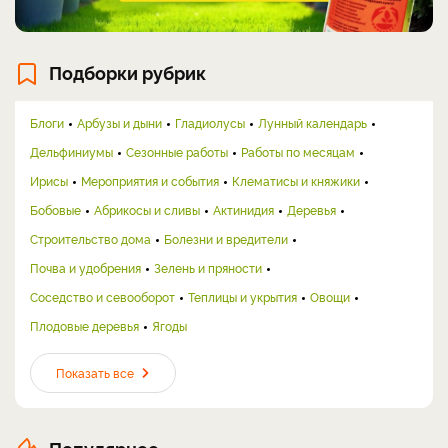
Подборки рубрик
Блоги
Арбузы и дыни
Гладиолусы
Лунный календарь
Дельфиниумы
Сезонные работы
Работы по месяцам
Ирисы
Мероприятия и события
Клематисы и княжики
Бобовые
Абрикосы и сливы
Актинидия
Деревья
Строительство дома
Болезни и вредители
Почва и удобрения
Зелень и пряности
Соседство и севооборот
Теплицы и укрытия
Овощи
Плодовые деревья
Ягоды
Показать все