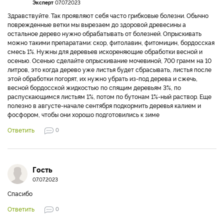
Эксперт
07.07.2023
Здравствуйте. Так проявляют себя часто грибковые болезни. Обычно
поврежденные ветки мы вырезаем до здоровой древесины а
остальное дерево нужно обрабатывать от болезней. Опрыскивать
можно такими препаратами: скор, фитолавин, фитомицин, бордосская
смесь 1%. Нужны для деревьев искореняющие обработки весной и
осенью. Осенью сделайте опрыскивание мочевиной, 700 грамм на 10
литров, это когда дерево уже листья будет сбрасывать, листья после
этой обработки погорят, их нужно убрать из-под дерева и сжечь,
весной бордосской жидкостью по спящим деревьям 3%, по
распускающимся листьям 1%, потом по бутонам 1%-ный раствор. Еще
полезно в августе-начале сентября подкормить деревья калием и
фосфором, чтобы они хорошо подготовились к зиме
Ответить
0
Гость
07.07.2023
Спасибо
Ответить
0