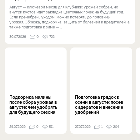
Август — ключевой месяц для клубники: урожай собран, но
внутри кустов идёт закладка цветочных почек на будущий год.
Если пренебречь уходом, можно потерять до половины
урожая. Обрезка, подкормка, защита от болезней и вредителей, а
также подготовка к зиме — ...
30.07.2026
0
722
Подкормка малины
Подготовка грядок к
после сбора урожая в
осени в августе: посев
августе: чем удобрять
сидератов и внесение
для будущего сезона
удобрений
29.07.2026
0
511
27.07.2026
1
204