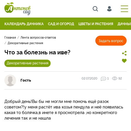
КАЛЕНДАРЬ ДАЧНИКА
САД И ОГОРОД
ЦВЕТЫ И РАСТЕНИЯ
ДАЧНЫ
Главная
Лента вопросов-ответов
Задать вопрос
Декоративные растения
Что за болезнь на иве?
Декоративные растения
02.07.2020
1
92
Гость
Добрый день!Вы бы не могли мне помочь ещё разок
советом?!у меня растёт ива козья пендула и неё появилась
какая то болячка,в инете я просмотрела ,но конкретного
лечения так и не нашла