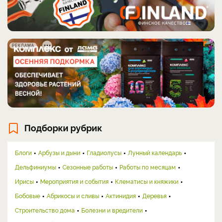
РЕКЛАМА
Подборки рубрик
Блоги
Арбузы и дыни
Гладиолусы
Лунный календарь
Дельфиниумы
Сезонные работы
Работы по месяцам
Ирисы
Мероприятия и события
Клематисы и княжики
Бобовые
Абрикосы и сливы
Актинидия
Деревья
Строительство дома
Болезни и вредители