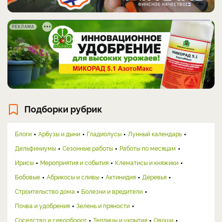
РЕКЛАМА
Подборки рубрик
Блоги
Арбузы и дыни
Гладиолусы
Лунный календарь
Дельфиниумы
Сезонные работы
Работы по месяцам
Ирисы
Мероприятия и события
Клематисы и княжики
Бобовые
Абрикосы и сливы
Актинидия
Деревья
Строительство дома
Болезни и вредители
Почва и удобрения
Зелень и пряности
Соседство и севооборот
Теплицы и укрытия
Овощи