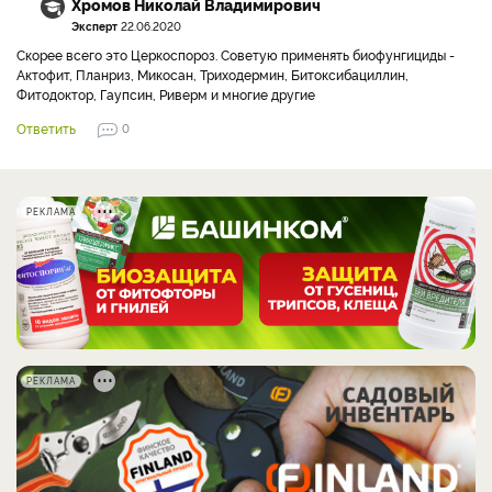
Хромов Николай Владимирович
Эксперт
22.06.2020
Скорее всего это Церкоспороз. Советую применять биофунгициды -
Актофит, Планриз, Микосан, Триходермин, Битоксибациллин,
Фитодоктор, Гаупсин, Риверм и многие другие
Ответить
0
РЕКЛАМА
РЕКЛАМА