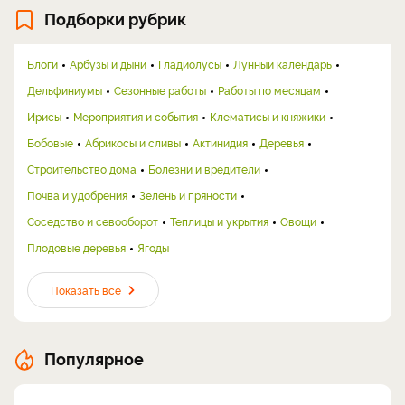
Подборки рубрик
Блоги
Арбузы и дыни
Гладиолусы
Лунный календарь
Дельфиниумы
Сезонные работы
Работы по месяцам
Ирисы
Мероприятия и события
Клематисы и княжики
Бобовые
Абрикосы и сливы
Актинидия
Деревья
Строительство дома
Болезни и вредители
Почва и удобрения
Зелень и пряности
Соседство и севооборот
Теплицы и укрытия
Овощи
Плодовые деревья
Ягоды
Показать все
Популярное