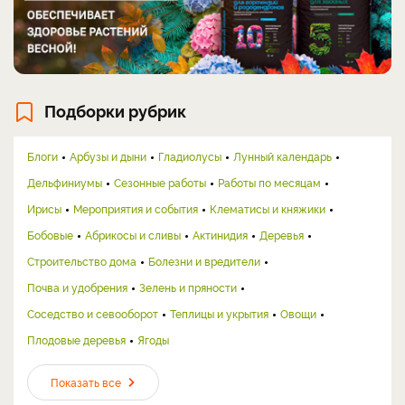
Подборки рубрик
Блоги
Арбузы и дыни
Гладиолусы
Лунный календарь
Дельфиниумы
Сезонные работы
Работы по месяцам
Ирисы
Мероприятия и события
Клематисы и княжики
Бобовые
Абрикосы и сливы
Актинидия
Деревья
Строительство дома
Болезни и вредители
Почва и удобрения
Зелень и пряности
Соседство и севооборот
Теплицы и укрытия
Овощи
Плодовые деревья
Ягоды
Показать все