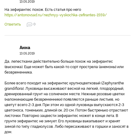
13.05.2019
На зефирантес похож. Есть статья про него
https://antonovsad.ru/nezhnyy-vyskochka-zefirantes-1559/
Ответить
0
Анна
13.05.2019
Да, лепестками действительно больше похож на зефирантес
(выскочка). Еще может быть какой-то сорт прострела (анемоны) или
безвременника.
Более всего походит на зефирантес крупноцветковый (Zephyranthe
grandiflora). Луковицы высаживают весной на легкий, плодородный,
дренированный грунт на солнечном месте. Нежные розовые цветки
(напоминающие безвременники) появляются раньше листьев, но
цветут всего 2-3 дня. При этом из одной луковицы выпускаются 2-3
цветоноса, тоненьких, длиной ок. 20 см. Потом быстренько отрастают
листочки. Повторно зацвести зефирантес может в конце лета. В
грунте зефирантес не зимует. Его луковицы выкапывают и хранят
зимой по типу гладиолусов. Либо пересаживают в горшки и заносят в
дом.