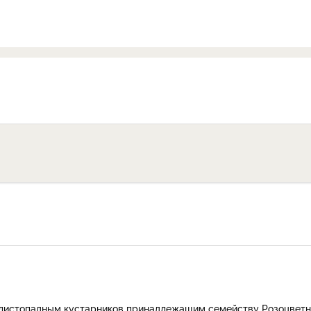
я листопадным кустарников принадлежащим семейству Розоцветн