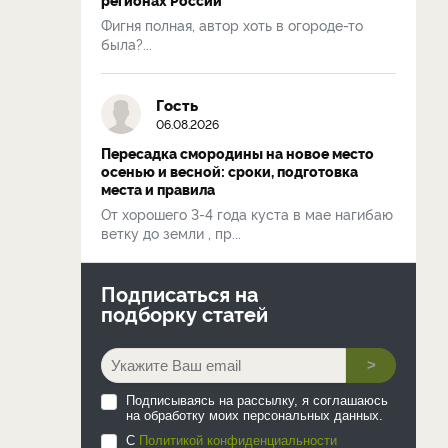
Фигня полная, автор хоть в огороде-то
была?...
Гость
06.08.2026
Пересадка смородины на новое место
осенью и весной: сроки, подготовка
места и правила
От хорошего 3-4 года куста в мае нагибаю
ветку до земли , пр...
Подписаться на
подборку статей
>
Подписываясь на рассылку, я соглашаюсь
на обработку моих персональных данных.
С
Политикой конфиденциальности