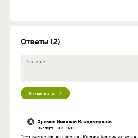
Ответы (2)
Добавить ответ
Хромов Николай Владимирович
Эксперт
23.04.2020
Этот кустарник называется - Керрия. Керрия являетс