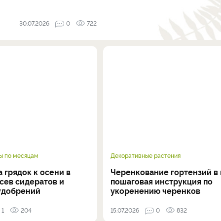
30.07.2026
0
722
ы по месяцам
Декоративные растения
 грядок к осени в
Черенкование гортензий в 
осев сидератов и
пошаговая инструкция по
удобрений
укоренению черенков
1
204
15.07.2026
0
832