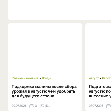
Малина и ежевика
Ягоды
Август
Работ
Подкормка малины после сбора
Подготовка
урожая в августе: чем удобрять
августе: п
для будущего сезона
внесение 
29.07.2026
0
511
27.07.2026