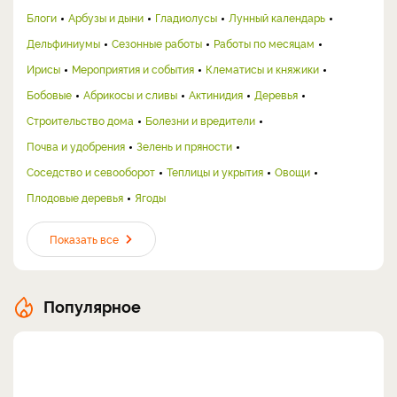
Блоги
Арбузы и дыни
Гладиолусы
Лунный календарь
Дельфиниумы
Сезонные работы
Работы по месяцам
Ирисы
Мероприятия и события
Клематисы и княжики
Бобовые
Абрикосы и сливы
Актинидия
Деревья
Строительство дома
Болезни и вредители
Почва и удобрения
Зелень и пряности
Соседство и севооборот
Теплицы и укрытия
Овощи
Плодовые деревья
Ягоды
Показать все
Популярное