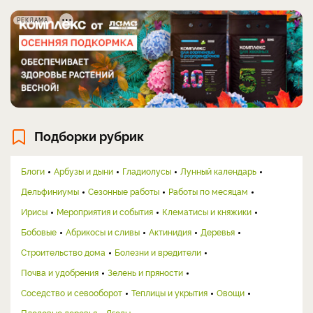
РЕКЛАМА
Подборки рубрик
Блоги
Арбузы и дыни
Гладиолусы
Лунный календарь
Дельфиниумы
Сезонные работы
Работы по месяцам
Ирисы
Мероприятия и события
Клематисы и княжики
Бобовые
Абрикосы и сливы
Актинидия
Деревья
Строительство дома
Болезни и вредители
Почва и удобрения
Зелень и пряности
Соседство и севооборот
Теплицы и укрытия
Овощи
Плодовые деревья
Ягоды