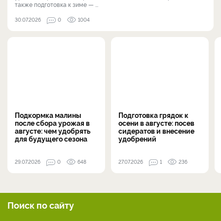
также подготовка к зиме — ...
30.07.2026
0
1004
Подкормка малины
Подготовка грядок к
после сбора урожая в
осени в августе: посев
августе: чем удобрять
сидератов и внесение
для будущего сезона
удобрений
29.07.2026
0
648
27.07.2026
1
236
Поиск по сайту