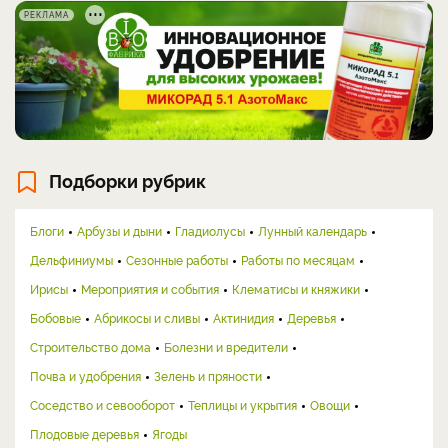
РЕКЛАМА
Подборки рубрик
Блоги
Арбузы и дыни
Гладиолусы
Лунный календарь
Дельфиниумы
Сезонные работы
Работы по месяцам
Ирисы
Мероприятия и события
Клематисы и княжики
Бобовые
Абрикосы и сливы
Актинидия
Деревья
Строительство дома
Болезни и вредители
Почва и удобрения
Зелень и пряности
Соседство и севооборот
Теплицы и укрытия
Овощи
Плодовые деревья
Ягоды