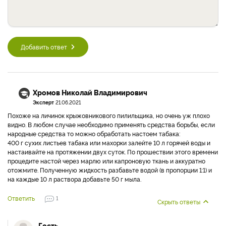
Добавить ответ
Хромов Николай Владимирович
Эксперт
21.06.2021
Похоже на личинок крыжовникового пилильщика, но очень уж плохо
видно. В любом случае необходимо применять средства борьбы, если
народные средства то можно обработать настоем табака:
400 г сухих листьев табака или махорки залейте 10 л горячей воды и
настаивайте на протяжении двух суток. По прошествии этого времени
процедите настой через марлю или капроновую ткань и аккуратно
отожмите. Полученную жидкость разбавьте водой (в пропорции 1:1) и
на каждые 10 л раствора добавьте 50 г мыла.
Ответить
1
Скрыть ответы
Гость