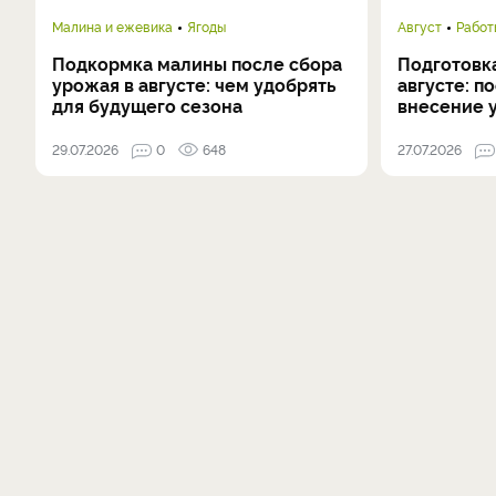
Малина и ежевика
Ягоды
Август
Работ
Подкормка малины после сбора
Подготовка
урожая в августе: чем удобрять
августе: п
для будущего сезона
внесение 
29.07.2026
0
648
27.07.2026