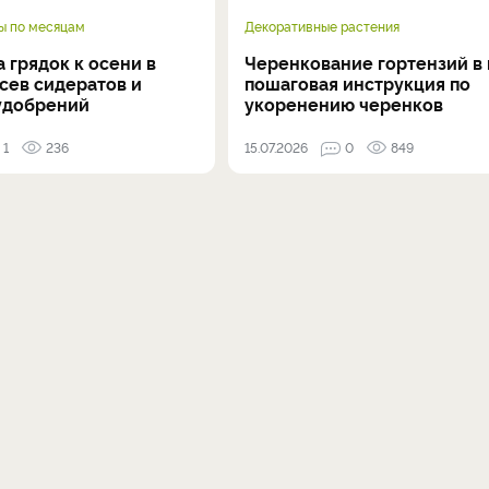
ы по месяцам
Декоративные растения
 грядок к осени в
Черенкование гортензий в 
осев сидератов и
пошаговая инструкция по
удобрений
укоренению черенков
1
236
15.07.2026
0
849