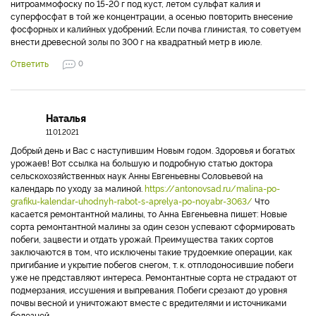
нитроаммофоску по 15-20 г под куст, летом сульфат калия и
суперфосфат в той же концентрации, а осенью повторить внесение
фосфорных и калийных удобрений. Если почва глинистая, то советуем
внести древесной золы по 300 г на квадратный метр в июле.
Ответить
0
Наталья
11.01.2021
Добрый день и Вас с наступившим Новым годом. Здоровья и богатых
урожаев! Вот ссылка на большую и подробную статью доктора
сельскохозяйственных наук Анны Евгеньевны Соловьевой на
календарь по уходу за малиной.
https://antonovsad.ru/malina-po-
grafiku-kalendar-uhodnyh-rabot-s-aprelya-po-noyabr-3063/
Что
касается ремонтантной малины, то Анна Евгеньевна пишет: Новые
сорта ремонтантной малины за один сезон успевают сформировать
побеги, зацвести и отдать урожай. Преимущества таких сортов
заключаются в том, что исключены такие трудоемкие операции, как
пригибание и укрытие побегов снегом, т. к. отплодоносившие побеги
уже не представляют интереса. Ремонтантные сорта не страдают от
подмерзания, иссушения и выпревания. Побеги срезают до уровня
почвы весной и уничтожают вместе с вредителями и источниками
болезней.