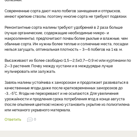
Современные сорта дают мало побегов замещения и отпрысков,
имеют крепкие стволы, поэтому многие сорта не требуют подвязки.
Ремонтантные сорта малины требуют удобрений в 2 раза больше
(лучше органические, содержащие необходимые микро- и
макроэлементы), предпочитают почвы более рыхлые и влажные, чем
обычные сорта. Им нужны более теплые и солнечные места, посадки
нельзя загущать, оптимальная плотность – 3—6 побегов на 1 кв. м.
Высаживают их более свободно (1,5—2,5х0,7—0,9 м) или куртинами по
2—3 растения. Почву между кустами и в междурядье лучше
мульчировать или залужать.
Завязь малины устойчива к заморозкам и продолжает развиваться в
качественные ягоды даже после кратковременных заморозков до
-3...-5°С. Ягоды не перезревают и не осыпаются. Для увеличения
урожайности и продления срока потребления ягод в конце августа
(после опыления цветков) можно установить укрытие из полиэтилена
или нетканого укрывного материала.
Ответить
0