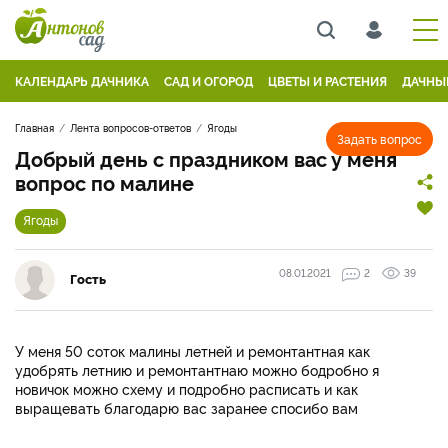
КАЛЕНДАРЬ ДАЧНИКА
САД И ОГОРОД
ЦВЕТЫ И РАСТЕНИЯ
ДАЧНЫ
Главная
Лента вопросов-ответов
Ягоды
Задать вопрос
Добрый день с праздником вас у меня
вопрос по малине
Ягоды
08.01.2021
2
39
Гость
У меня 50 соток малины летней и ремонтантная как
удобрять летнию и ремонтантнаю можно бодробно я
новичок можно схему и подробно расписать и как
выращевать благодарю вас заранее спосибо вам